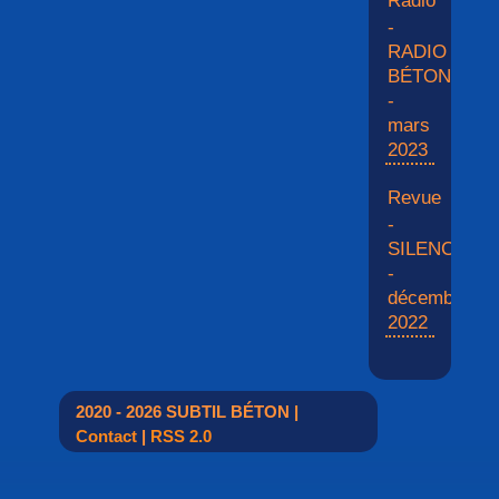
Radio
-
RADIO
BÉTON
-
mars
2023
Revue
-
SILENCE
-
décembre
2022
2020 - 2026 SUBTIL BÉTON |
Contact
|
RSS 2.0