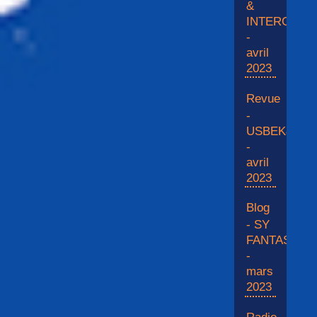
&
INTERGALA
-
avril
2023
Revue
-
USBEK&RIC
-
avril
2023
Blog
- SY
FANTASY
-
mars
2023