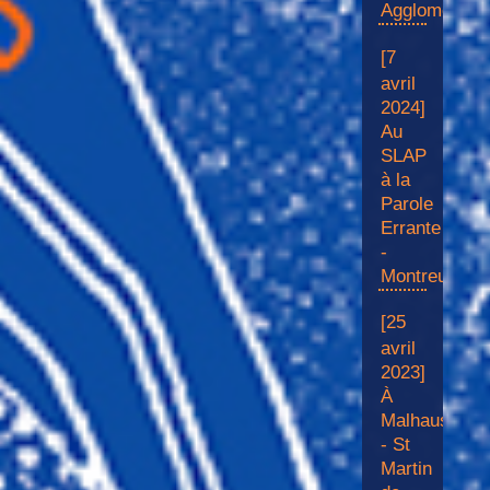
Aggloméré·e·
[7
avril
2024]
Au
SLAP
à la
Parole
Errante
-
Montreuil
[25
avril
2023]
À
Malhaussette
- St
Martin