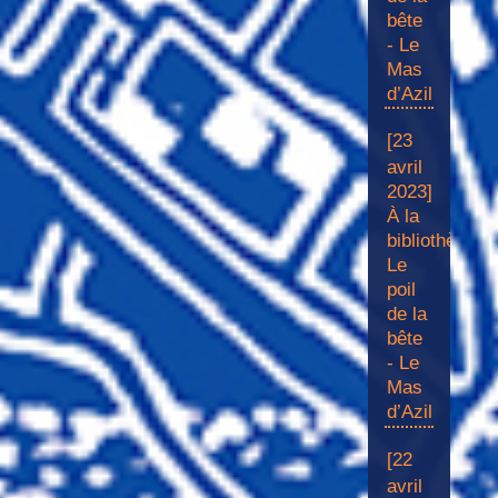
bête
- Le
Mas
d’Azil
[23
avril
2023]
À la
bibliothèque
Le
poil
de la
bête
- Le
Mas
d’Azil
[22
avril