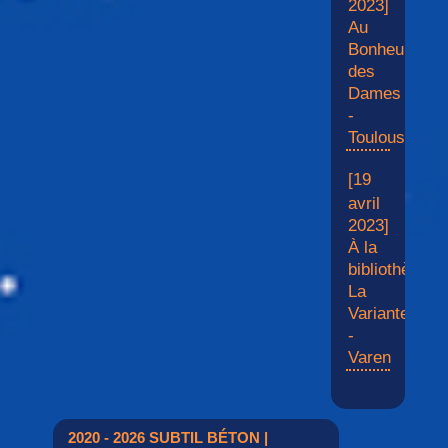
2023]
Au
Bonheur
des
Dames
-
Toulouse
[19
avril
2023]
À la
bibliothèque
La
Variante
-
Varen
2020 - 2026 SUBTIL BÉTON |