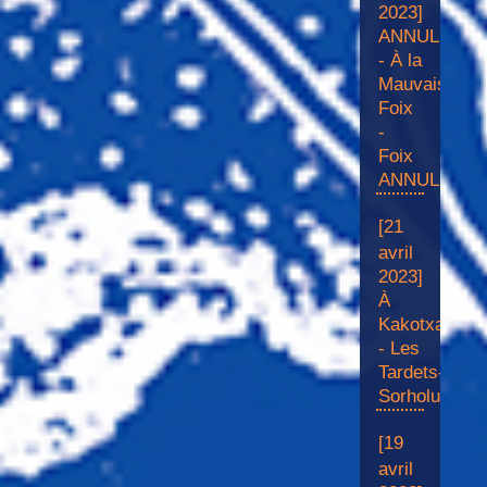
2023]
ANNULÉ
- À la
Mauvaise
Foix
-
Foix
ANNULÉ
[21
avril
2023]
À
Kakotxa
- Les
Tardets-
Sorholus
[19
avril