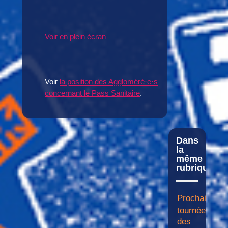
Voir en plein écran
Voir
la position des Aggloméré·e·s
concernant le Pass Sanitaire
.
Dans
la
même
rubrique
Prochaines
tournées
des