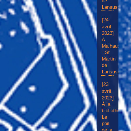
de
Lansuscle
[24
avril
2023]
À
Malhaussette
- St
Martin
de
Lansuscle
[23
avril
2023]
À la
bibliothèque
Le
poil
de la