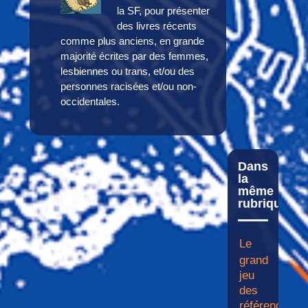
la SF, pour présenter
des livres récents
comme plus anciens, en grande
majorité écrites par des femmes,
lesbiennes ou trans, et/ou des
personnes racisées et/ou non-
occidentales.
Dans
la
même
rubrique
Le
grand
jeu
des
références