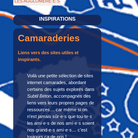
LES AGGLOMÉRÉ·E·S
INSPIRATIONS
Camaraderies
Liens vers des sites utiles et
inspirants.
Voilà une petite sélection de sites
internet camarades, abordant
certains des sujets explorés dans
Subtil Béton
, accompagnés des
liens vers leurs propres pages de
ressources… car même si on
n’est jamais sûr·e·s que tou·te·s
les ami·e·s de nos ami·e·s soient
nos grand·e·s ami·e·s… c’est
toujours ça de pris !