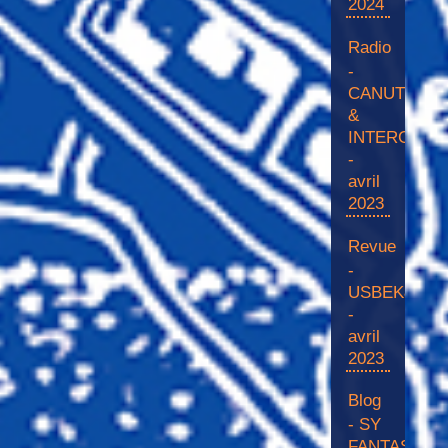
2024
Radio
-
CANUT
&
INTERGALA
-
avril
2023
Revue
-
USBEK&RIC
-
avril
2023
Blog
- SY
FANTASY