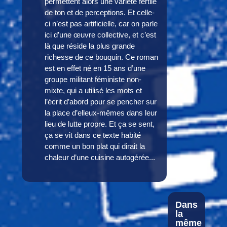
permettent alors une variété fertile
de ton et de perceptions. Et celle-
ci n’est pas artificielle, car on parle
ici d’une œuvre collective, et c’est
là que réside la plus grande
richesse de ce bouquin. Ce roman
est en effet né en 15 ans d’une
groupe militant féministe non-
mixte, qui a utilisé les mots et
l’écrit d’abord pour se pencher sur
la place d’elleux-mêmes dans leur
lieu de lutte propre. Et ça se sent,
ça se vit dans ce texte habité
comme un bon plat qui dirait la
chaleur d’une cuisine autogérée...
Dans
la
même