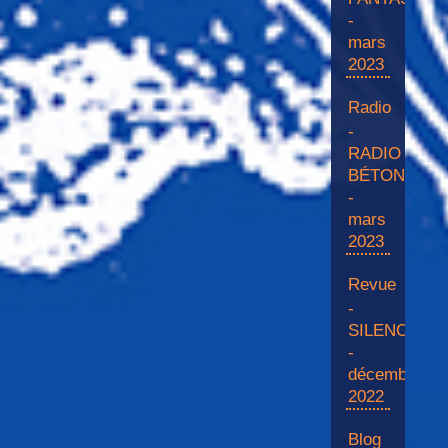
-
mars
2023
Radio
-
RADIO
BÉTON
-
mars
2023
Revue
-
SILENCE
-
décembre
2022
Blog