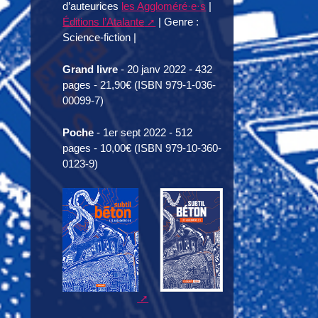
d’auteurices
les Aggloméré·e·s
|
Éditions l’Atalante
| Genre :
Science-fiction |
Grand livre
- 20 janv 2022 - 432
pages - 21,90€ (ISBN 979-1-036-
00099-7)
Poche
- 1er sept 2022 - 512
pages - 10,00€ (ISBN 979-10-360-
0123-9)